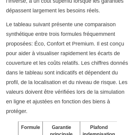
l’inverse, à un coût superflu lorsque les garanties
dépassent largement les besoins réels.
Le tableau suivant présente une comparaison
synthétique entre trois formules fréquemment
proposées: Éco, Confort et Premium. Il est conçu
pour aider à visualiser rapidement les écarts de
couverture et les coûts relatifs. Les chiffres donnés
dans le tableau sont indicatifs et dépendent du
profil, de la localisation et du niveau de risque. Les
valeurs doivent être vérifiées lors de la simulation
en ligne et ajustées en fonction des biens à
protéger.
Formule
Garantie
Plafond
Franc
principale
indemnisation
indica