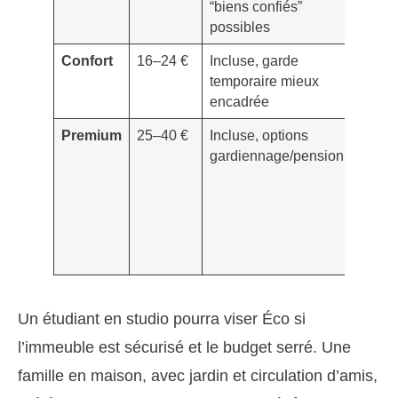
“biens confiés”
(dom
possibles
direct
Confort
16–24 €
Incluse, garde
Étend
temporaire mieux
(rech
encadrée
de fui
Premium
25–40 €
Incluse, options
Compl
gardiennage/pension
(cause
frais
annex
Un étudiant en studio pourra viser Éco si
l’immeuble est sécurisé et le budget serré. Une
famille en maison, avec jardin et circulation d’amis,