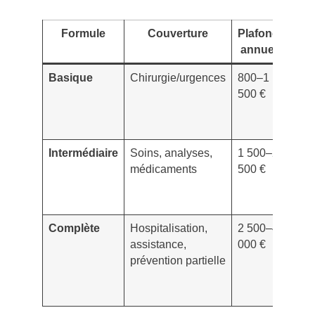
Formule
Couverture
Plafond
Fran
annuel
Basique
Chirurgie/urgences
800–1
50–1
500 €
Intermédiaire
Soins, analyses,
1 500–2
0–70
médicaments
500 €
Complète
Hospitalisation,
2 500–4
0–50
assistance,
000 €
prévention partielle