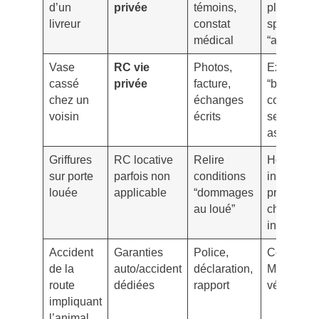
d’un
privée
témoins,
plafond
livreur
constat
spécifiqu
médical
“animaux”
Vase
RC vie
Photos,
Exclusion
cassé
privée
facture,
“biens
chez un
échanges
confiés”
voisin
écrits
selon
assureur
Griffures
RC locative
Relire
Hors
sur porte
parfois non
conditions
incendie/
louée
applicable
“dommages
prise en
au loué”
charge
incertaine
Accident
Garanties
Police,
Coordinat
de la
auto/accident
déclaration,
MRH/auto
route
dédiées
rapport
vérifier
impliquant
l’animal