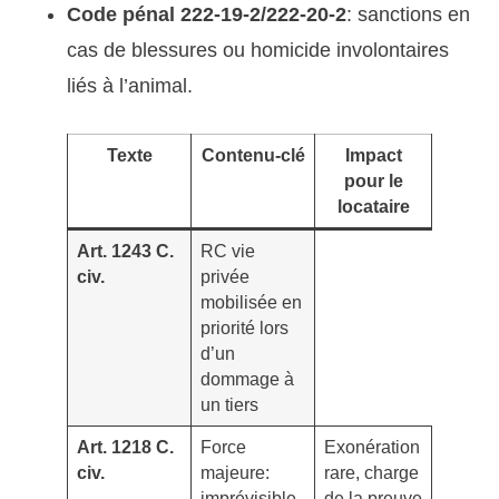
Code pénal 222-19-2/222-20-2
: sanctions en
cas de blessures ou homicide involontaires
liés à l’animal.
Texte
Contenu-clé
Impact
pour le
locataire
Art. 1243 C.
RC vie
civ.
privée
mobilisée en
priorité lors
d’un
dommage à
un tiers
Art. 1218 C.
Force
Exonération
civ.
majeure:
rare, charge
imprévisible,
de la preuve