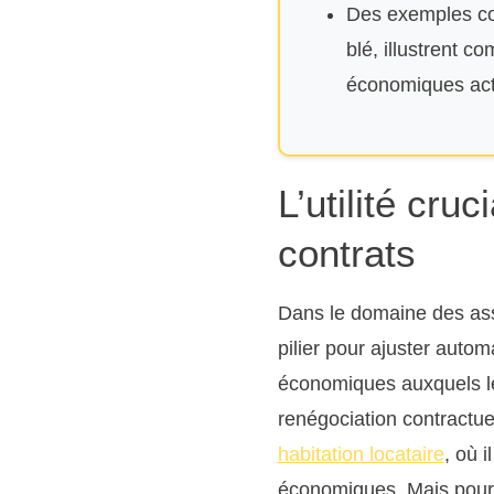
Des exemples con
blé, illustrent c
économiques act
L’utilité cru
contrats
Dans le domaine des assu
pilier pour ajuster auto
économiques auxquels le
renégociation contractu
habitation locataire
, où 
économiques. Mais pourqu