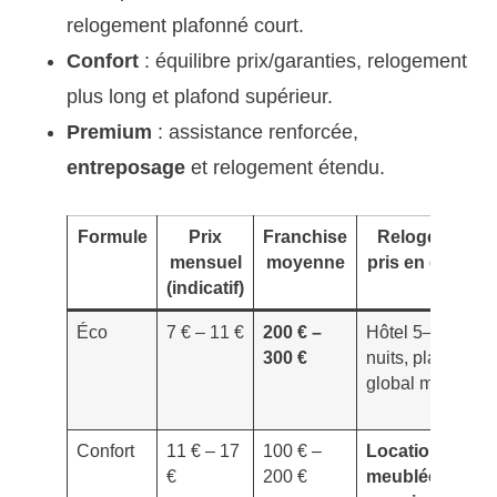
relogement plafonné court.
Confort
: équilibre prix/garanties, relogement
plus long et plafond supérieur.
Premium
: assistance renforcée,
entreposage
et relogement étendu.
Formule
Prix
Franchise
Relogement
mensuel
moyenne
pris en charge
(indicatif)
Éco
7 € – 11 €
200 € –
Hôtel 5–10
300 €
nuits, plafond
global modeste
Confort
11 € – 17
100 € –
Location
€
200 €
meublée 2–4