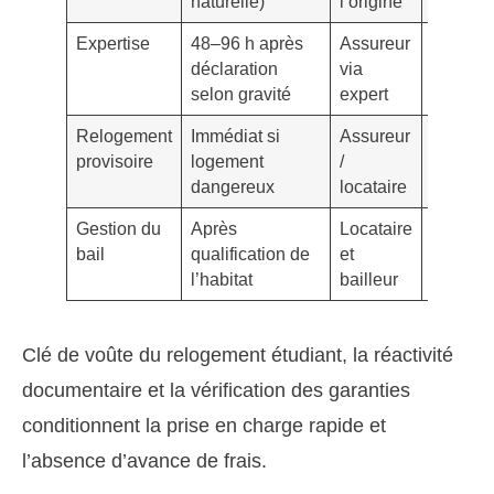
naturelle)
l’origine
Expertise
48–96 h après
Assureur
Constat
déclaration
via
rapport
selon gravité
expert
techniq
Relogement
Immédiat si
Assureur
Accord
provisoire
logement
/
écrit
dangereux
locataire
assura
Gestion du
Après
Locataire
Échang
bail
qualification de
et
écrits
l’habitat
bailleur
Clé de voûte du relogement étudiant, la réactivité
documentaire et la vérification des garanties
conditionnent la prise en charge rapide et
l’absence d’avance de frais.