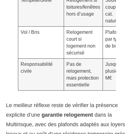
Tempête/Grêle
Relogement si
Souvent
1
toitures/fenêtres
couplé à
3
hors d’usage
cat.
naturelle
Vol / Bris
Relogement
Plafonds
E
court si
par type
logement non
de biens
sécurisé
Responsabilité
Pas de
Jusqu’à
V
civile
relogement,
plusieurs
mais protection
M€
essentielle
Le meilleur réflexe reste de vérifier la présence
explicite d’une
garantie relogement
dans la
Multirisque, avec des plafonds adaptés aux loyers
locaux et au coût d’une résidence temporaire près