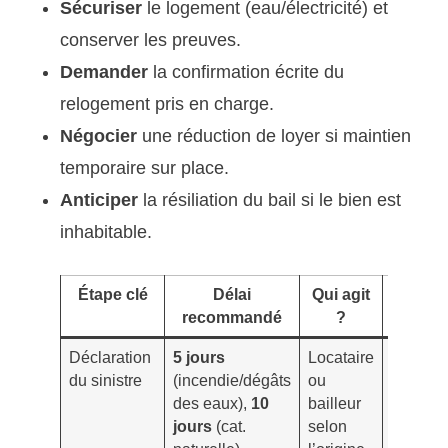
Sécuriser
le logement (eau/électricité) et
conserver les preuves.
Demander
la confirmation écrite du
relogement pris en charge.
Négocier
une réduction de loyer si maintien
temporaire sur place.
Anticiper
la résiliation du bail si le bien est
inhabitable.
Étape clé
Délai
Qui agit
Preuv
recommandé
?
utile
Déclaration
5 jours
Locataire
Photos,
du sinistre
(incendie/dégâts
ou
vidéos,
des eaux),
10
bailleur
factures
jours
(cat.
selon