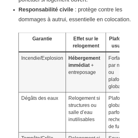
Responsabilité civile
: protège contre les
dommages à autrui, essentielle en colocation.
Garantie
Effet sur le
Plafonds
relogement
usuels
Incendie/Explosion
Hébergement
Forfait
0
immédiat
+
par nuit
entreposage
ou
plafond
global
Dégâts des eaux
Relogement si
Plafond
8
structures ou
global,
salle d’eau
parfois
inutilisables
recherche
de fuite