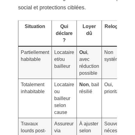
social et protections ciblées.
Situation
Qui
Loyer
Relogement
déclare
dû
?
Partiellement
Locataire
Oui
,
Non
habitable
et/ou
avec
systématique
bailleur
réduction
possible
Totalement
Locataire
Non
, bail
Oui,
inhabitable
ou
résilié
prioritaire
bailleur
selon
cause
Travaux
Assureur
À ajuster
Souvent
lourds post-
via
selon
nécessaire