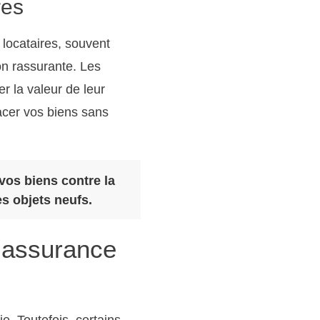
res
 locataires, souvent
on rassurante. Les
r la valeur de leur
lacer vos biens sans
 vos biens contre la
s objets neufs.
l’assurance
e. Toutefois, certains