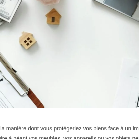
la manière dont vous protégeriez vos biens face à un i
uire à néant vos meubles, vos appareils ou vos objets p