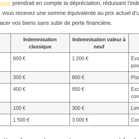
sique
prendrait en compte la dépréciation, réduisant l’in
f, vous recevez une somme équivalente au prix actuel d’u
cer vos biens sans subir de perte financière.
Indemnisation
Indemnisation valeur à
classique
neuf
600 €
1 200 €
Éva
pos
300 €
800 €
Pla
400 €
950 €
Exc
con
100 €
300 €
Lim
1 500 €
3 000 €
Con