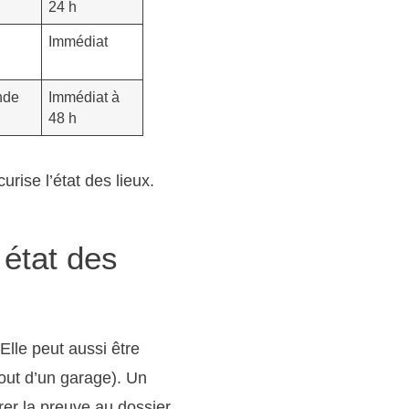
24 h
Immédiat
nde
Immédiat à
48 h
urise l’état des lieux.
 état des
Elle peut aussi être
out d’un garage). Un
er la preuve au dossier.