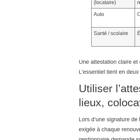
(locataire)
r
Auto
C
Santé / scolaire
É
Une attestation claire et 
L’essentiel tient en deu
Utiliser l’at
lieux, coloc
Lors d’une signature de b
exigée à chaque renouve
gestionnaire demande sou