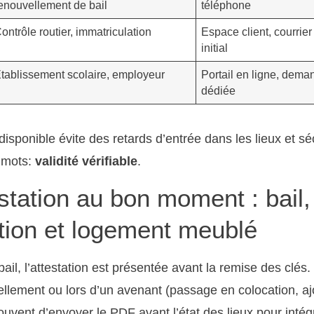
enouvellement de bail
téléphone
ontrôle routier, immatriculation
Espace client, courrier
initial
tablissement scolaire, employeur
Portail en ligne, dema
dédiée
disponible évite des retards d’entrée dans les lieux et séc
x mots:
validité vérifiable
.
testation au bon moment : bail,
ation et logement meublé
ail, l’attestation est présentée avant la remise des clés. 
llement ou lors d’un avenant (passage en colocation, aj
vent d’envoyer le PDF avant l’état des lieux pour intégr